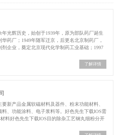
余年光辉历史，始创于1939年，原为部队药厂诞生
华药厂；1949年随军迁京，后更名北京制药厂，
剂企业，奠定北京现代化学制药工业基础；1997
**药业股份有限公司，通过外延扩张成为立足北
..
了解详情
司
司主要新产品金属软磁材料及器件、粉末功能材料、
料、功能涂料、电子浆料等。好色先生下载IOS需
波材料好色先生下载IOS目的除杂工艺钢丸细粉分开
000-2S-304好色先生下载IOS好色先生APP下载链接好
、80目筛网编织网材质不锈钢物料特性吸波材料是指能