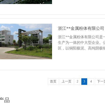
好色先生TV在线观看、精密
密抛光好色先生TV在线观看、液.
浙江**金属粉体有限公司
浙江**金属粉体有限公司
生产为一体的中大型企业。
区，以铜阳极泥、高纯阴极
锭、国标1号银锭及铂钯硒
应用于贵金属加......
首页
上一页
2
3
4
下一
产品