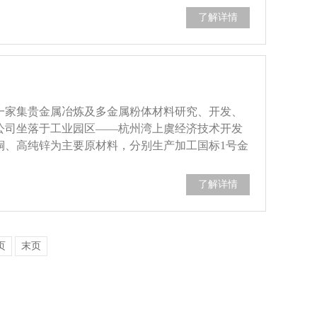
陶瓷抛光好色先生TV在线观看、不锈钢外光件精
了解详情
.....
是一家集贵金属冶炼及多金属粉体材料研究、开发、
公司坐落于工业园区——杭州湾上虞经济技术开发
铜、高纯锌为主要原材料，分别生产加工国标1号金
等稀贵金属、银粉、电解铜粉、雾化锌粉，产品分别
了解详情
页
末页