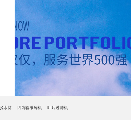
脱水筛
四齿辊破碎机
叶片过滤机