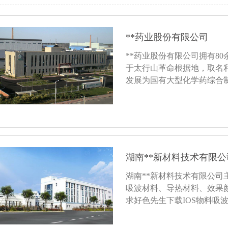
**药业股份有限公司
**药业股份有限公司拥有80
于太行山革命根据地，取名利
发展为国有大型化学药综合制
年在上交所上市，更名北京
京、辐射全国的跨地域集团....
湖南**新材料技术有限公
湖南**新材料技术有限公
吸波材料、导热材料、效果颜
求好色先生下载IOS物料吸
处理量150kg/h机型S49-1
色先生下载IOS目数10目