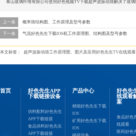
泰山玻璃纤维有限公司使用好色视频TV下载超声波振动筛解决了玻璃纤
上一条
概率筛结构图、工作原理及型号参数
下一条
气流好色先生下载IOS机工作原理图、结构图及型号参数
本文标签：
超声波振动筛工作原理图、图片及应用好色先生TV在线观看
首页
好色先生APP
产品中心
好色先
下载链接设备
线观看
案
精细好色先生下载
供料配料好色先生
IOS
食品好色
APP下载链接
矿用好色先生下载
线观看
食品供料好色先生
IOS
医药好色
APP下载链接
破碎设备