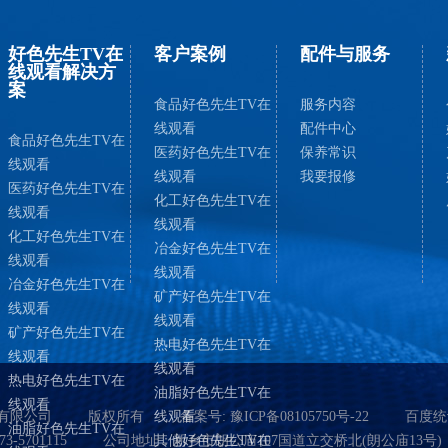
好色先生TV在
客户案例
配件与服务
线观看解决方
案
食品好色先生TV在
服务内容
线观看
配件中心
食品好色先生TV在
医药好色先生TV在
保养常识
线观看
线观看
我要报修
医药好色先生TV在
化工好色先生TV在
线观看
线观看
化工好色先生TV在
冶金好色先生TV在
线观看
线观看
冶金好色先生TV在
矿产好色先生TV在
线观看
线观看
矿产好色先生TV在
热电好色先生TV在
线观看
线观看
热电好色先生TV在
油脂好色先生TV在
线观看
有限公司
版权所有
线观看
备案号:
豫ICP备08105750号-22
百度统
油脂好色先生TV在
3-5701115
公司地址：新乡市朗公庙107国道立交桥北(朗公庙13号)
其他好色先生TV在