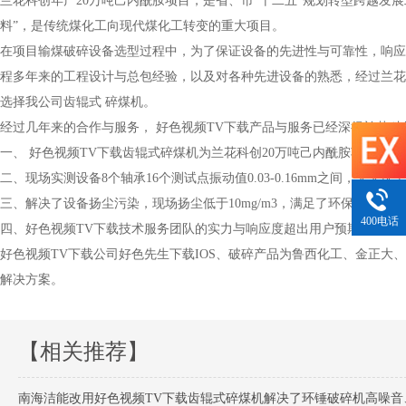
兰花科创年产20万吨己内酰胺项目，是省、市“十二五”规划转型跨越发
料”，是传统煤化工向现代煤化工转变的重大项目。
在项目输煤破碎设备选型过程中，为了保证设备的先进性与可靠性，响应
程多年来的工程设计与总包经验，以及对各种先进设备的熟悉，经过兰花
选择我公司齿辊式
碎煤机
。
经过几年来的合作与服务，
好色视频TV下载
产品与服务已经深得兰花科
一、
好色视频TV下载
齿辊式碎煤机为兰花科创20万吨己内酰胺项目提供
二、现场实测设备8个轴承16个测试点振动值0.03-0.16mm之间，大大
三、解决了设备扬尘污染，现场扬尘低于10mg/m3，满足了环保要求。
400电话
四、好色视频TV下载技术服务团队的实力与响应度超出用户预期，用户
好色视频TV下载公司好色先生下载IOS、破碎产品为鲁西化工、金正
解决方案。
【相关推荐】
南海洁能改用好色视频TV下载齿辊式碎煤机解决了环锤破碎机高噪音