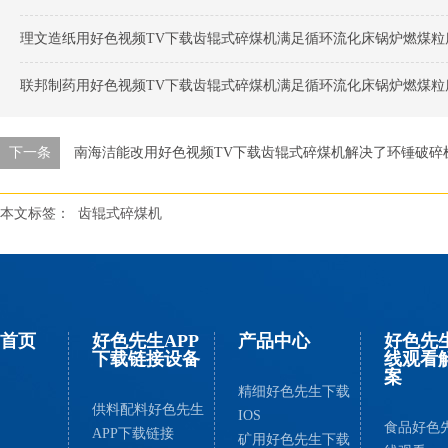
理文造纸用好色视频TV下载齿辊式碎煤机满足循环流化床锅炉燃煤粒
联邦制药用好色视频TV下载齿辊式碎煤机满足循环流化床锅炉燃煤粒
下一条
南海洁能改用好色视频TV下载齿辊式碎煤机解决了环锤破碎
本文标签：
齿辊式碎煤机
首页
好色先生APP
产品中心
好色先
下载链接设备
线观看
案
精细好色先生下载
供料配料好色先生
IOS
食品好色
APP下载链接
矿用好色先生下载