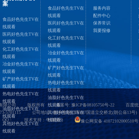
案
食品好色先生TV在
服务内容
线观看
配件中心
食品好色先生TV在
医药好色先生TV在
保养常识
线观看
线观看
我要报修
医药好色先生TV在
化工好色先生TV在
线观看
线观看
化工好色先生TV在
冶金好色先生TV在
线观看
线观看
冶金好色先生TV在
矿产好色先生TV在
线观看
线观看
矿产好色先生TV在
热电好色先生TV在
线观看
线观看
热电好色先生TV在
油脂好色先生TV在
线观看
有限公司
版权所有
线观看
备案号:
豫ICP备08105750号-22
百度统
油脂好色先生TV在
3-5701115
公司地址：新乡市朗公庙107国道立交桥北(朗公庙13号)
其他好色先生TV在
线观看
QQ：
技术支持：牛商股份
线观看
豫公网安备 41072102000510号
其他好色先生TV在
线观看