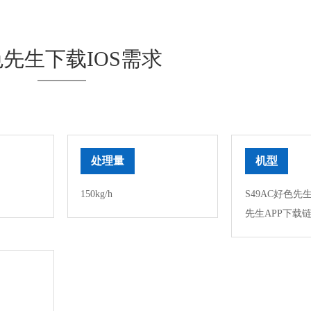
先生下载IOS需求
处理量
机型
150kg/h
S49AC好色先
先生APP下载