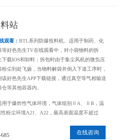
投料站
线观看：
BTL系列防爆投料机。适用于制药、化
料等好色先生TV在线观看中，对小袋物料的拆
下载IOS和卸料；拆包时由于集尘风机的微负压
料粉尘到处飞扬，当物料解袋并倒入下道工序时，
到该好色先生APP下载链接，通过真空等气相输送
料仓等其他容器内。
适用于爆炸性气体环境，气体组别ⅡA、ⅡB，温
燃性粉尘环境A21、A22，最高表面温度不超过
在线咨询
-685