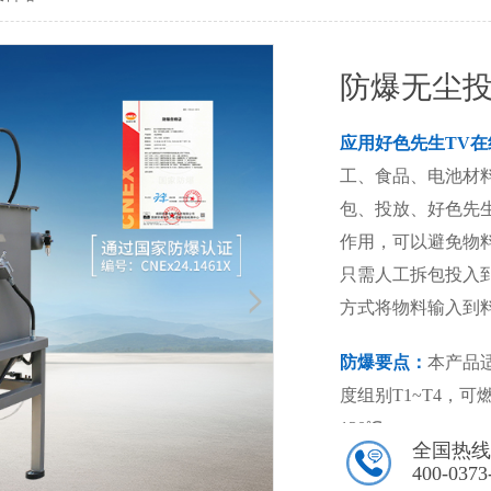
防爆无尘
应用好色先生TV在
工、食品、电池材
包、投放、好色先生
作用，可以避免物
只需人工拆包投入
方式将物料输入到
防爆要点：
本产品
度组别T1~T4，可
130℃。
全国热线
400-0373