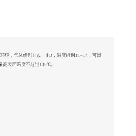
环境，气体组别ⅡA、ⅡB，温度组别T1~T4，可燃
，最高表面温度不超过130℃。