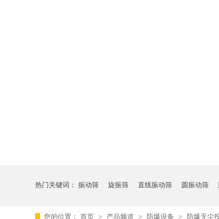
热门关键词：
振动筛
旋振筛
直线振动筛
圆振动筛
您的位置：
首页
>
产品频道
>
防爆设备
>
防爆无尘