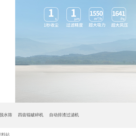
脱水筛
四齿辊破碎机
自动排渣过滤机
投料站