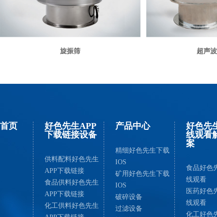
旋振筛
超声波
首页
好色先生APP
产品中心
好色先
下载链接设备
线观看
案
精细好色先生下载
供料配料好色先生
IOS
食品好色
APP下载链接
矿用好色先生下载
线观看
食品供料好色先生
IOS
医药好色
APP下载链接
破碎设备
线观看
化工供料好色先生
过滤设备
化工好色